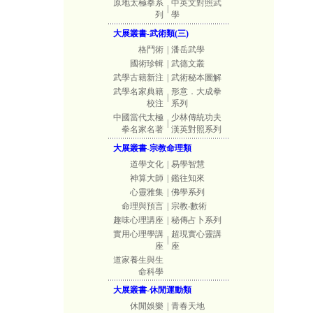
原地太極拳系
中英文對照武
|
列
學
大展叢書-武術類(三)
格鬥術
|
潘岳武學
國術珍輯
|
武德文叢
武學古籍新注
|
武術秘本圖解
武學名家典籍
形意．大成拳
|
校注
系列
中國當代太極
少林傳統功夫
|
拳名家名著
漢英對照系列
大展叢書-宗教命理類
道學文化
|
易學智慧
神算大師
|
鑑往知來
心靈雅集
|
佛學系列
命理與預言
|
宗教‧數術
趣味心理講座
|
秘傳占卜系列
實用心理學講
超現實心靈講
|
座
座
道家養生與生
命科學
大展叢書-休閒運動類
休閒娛樂
|
青春天地