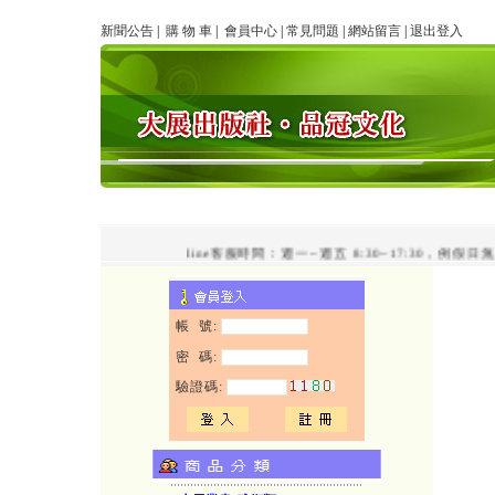
新聞公告
|
購 物 車
|
會員中心
|
常見問題
|
網站留言
|
退出登入
line客服時間：週一~週五 8:30~17:30，例假
帳 號:
密 碼:
驗證碼: