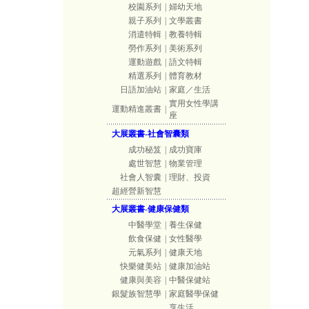
校園系列
|
婦幼天地
親子系列
|
文學叢書
消遣特輯
|
教養特輯
勞作系列
|
美術系列
運動遊戲
|
語文特輯
精選系列
|
體育教材
日語加油站
|
家庭／生活
實用女性學講
運動精進叢書
|
座
大展叢書-社會智囊類
成功秘笈
|
成功寶庫
處世智慧
|
物業管理
社會人智囊
|
理財、投資
超經營新智慧
大展叢書-健康保健類
中醫學堂
|
養生保健
飲食保健
|
女性醫學
元氣系列
|
健康天地
快樂健美站
|
健康加油站
健康與美容
|
中醫保健站
銀髮族智慧學
|
家庭醫學保健
享生活