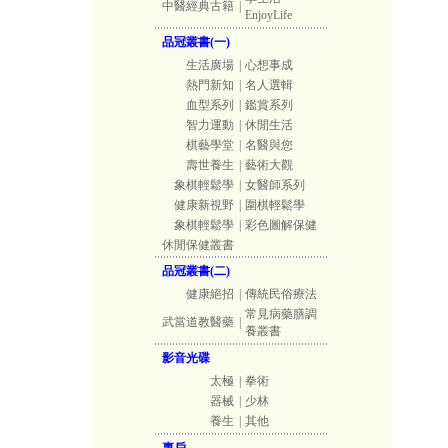
中醫經典古籍
|
EnjoyLife
品冠叢書(一)
生活廣場
|
心想事成
熱門新知
|
名人選輯
血型系列
|
鑑賞系列
智力運動
|
休閒生活
棋藝學堂
|
名醫與您
壽世養生
|
藝術大觀
象棋輕鬆學
|
女醫師系列
健康新視野
|
圍棋輕鬆學
象棋輕鬆學
|
彩色圖解保健
休閒保健叢書
品冠叢書(二)
健康絕招
|
傳統民俗療法
常見病藥膳調
武當道教醫藥
|
養叢書
影音光碟
太極
|
拳術
器械
|
少林
養生
|
其他