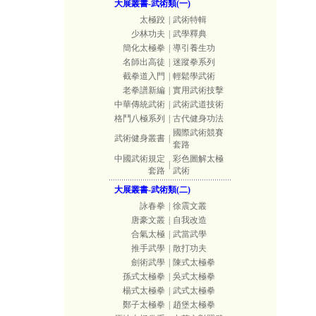
大展叢書-武術類(一)
太極跤
|
武術特輯
少林功夫
|
武學釋典
簡化太極拳
|
導引養生功
名師出高徒
|
迷蹤拳系列
截拳道入門
|
輕鬆學武術
老拳譜新編
|
實用武術技擊
中華傳統武術
|
武術武道技術
格鬥八極系列
|
古代健身功法
國際武術競賽
武術健身叢書
|
套路
中國武術規定
彩色圖解太極
|
套路
武術
大展叢書-武術類(二)
詠春拳
|
徐震文叢
唐豪文叢
|
自我改造
合氣太極
|
武當武學
推手武學
|
散打功夫
劍術武學
|
陳式太極拳
孫式太極拳
|
吳式太極拳
楊式太極拳
|
武式太極拳
鄭子太極拳
|
趙堡太極拳