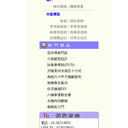
專戶
海外購物
|
團購專案
外版專區
旅遊
|
徐紀老師
李坤城老師
|
李章智老師
林東明老師
|
熊養和老師
武壇雜誌社
|
武學文化社
花卉專家門診
小孩髮型設計
詠春拳搏技(DVD)
夕陽美功夫扇五十六式
易經六十甲子籤解探究
無極養生氣功
住宅修補DIY
八極拳運動全書
太極內功解秘
催眠術入門
電話：02-2823-6033
LINE ID：0228236033