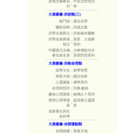
原地太極拳系
中英文對照武
|
列
學
大展叢書-武術類(三)
格鬥術
|
潘岳武學
國術珍輯
|
武德文叢
武學古籍新注
|
武術秘本圖解
武學名家典籍
形意．大成拳
|
校注
系列
中國當代太極
少林傳統功夫
|
拳名家名著
漢英對照系列
大展叢書-宗教命理類
道學文化
|
易學智慧
神算大師
|
鑑往知來
心靈雅集
|
佛學系列
命理與預言
|
宗教‧數術
趣味心理講座
|
秘傳占卜系列
實用心理學講
超現實心靈講
|
座
座
道家養生與生
命科學
大展叢書-休閒運動類
休閒娛樂
|
青春天地