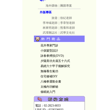
專戶
海外購物
|
團購專案
外版專區
旅遊
|
徐紀老師
李坤城老師
|
李章智老師
林東明老師
|
熊養和老師
武壇雜誌社
|
武學文化社
花卉專家門診
小孩髮型設計
詠春拳搏技(DVD)
夕陽美功夫扇五十六式
易經六十甲子籤解探究
無極養生氣功
住宅修補DIY
八極拳運動全書
太極內功解秘
催眠術入門
電話：02-2823-6033
LINE ID：0228236033