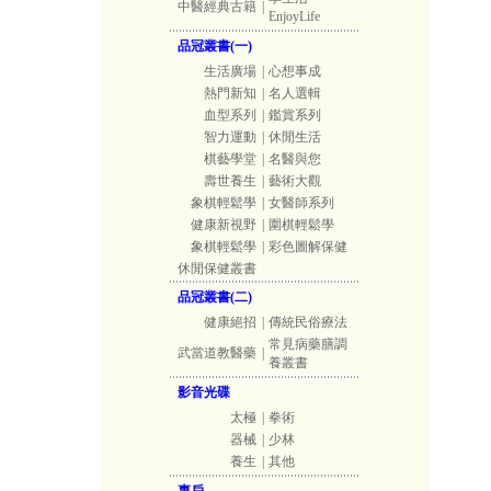
中醫經典古籍
|
EnjoyLife
品冠叢書(一)
生活廣場
|
心想事成
熱門新知
|
名人選輯
血型系列
|
鑑賞系列
智力運動
|
休閒生活
棋藝學堂
|
名醫與您
壽世養生
|
藝術大觀
象棋輕鬆學
|
女醫師系列
健康新視野
|
圍棋輕鬆學
象棋輕鬆學
|
彩色圖解保健
休閒保健叢書
品冠叢書(二)
健康絕招
|
傳統民俗療法
常見病藥膳調
武當道教醫藥
|
養叢書
影音光碟
太極
|
拳術
器械
|
少林
養生
|
其他