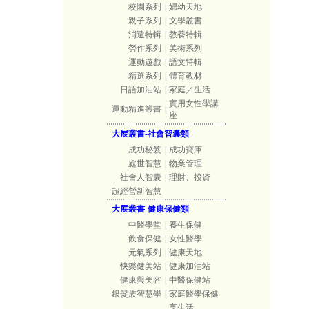
校園系列
|
婦幼天地
親子系列
|
文學叢書
消遣特輯
|
教養特輯
勞作系列
|
美術系列
運動遊戲
|
語文特輯
精選系列
|
體育教材
日語加油站
|
家庭／生活
實用女性學講
運動精進叢書
|
座
大展叢書-社會智囊類
成功秘笈
|
成功寶庫
處世智慧
|
物業管理
社會人智囊
|
理財、投資
超經營新智慧
大展叢書-健康保健類
中醫學堂
|
養生保健
飲食保健
|
女性醫學
元氣系列
|
健康天地
快樂健美站
|
健康加油站
健康與美容
|
中醫保健站
銀髮族智慧學
|
家庭醫學保健
享生活