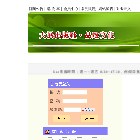
新聞公告
|
購 物 車
|
會員中心
|
常見問題
|
網站留言
|
退出登入
line客服時間：週一~週五 8:30~17:30，例假
帳 號:
密 碼:
驗證碼: