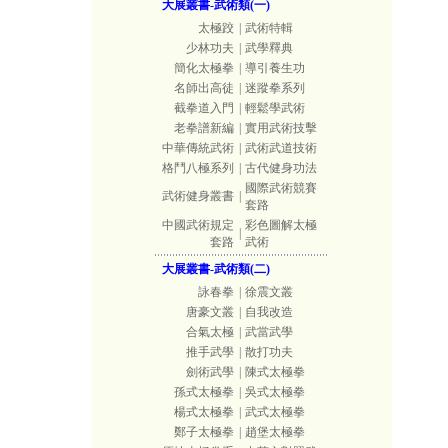
大展叢書-武術類(一)
太極跤
|
武術特輯
少林功夫
|
武學釋典
簡化太極拳
|
導引養生功
名師出高徒
|
迷蹤拳系列
截拳道入門
|
輕鬆學武術
老拳譜新編
|
實用武術技擊
中華傳統武術
|
武術武道技術
格鬥八極系列
|
古代健身功法
國際武術競賽
武術健身叢書
|
套路
中國武術規定
彩色圖解太極
|
套路
武術
大展叢書-武術類(二)
詠春拳
|
徐震文叢
唐豪文叢
|
自我改造
合氣太極
|
武當武學
推手武學
|
散打功夫
劍術武學
|
陳式太極拳
孫式太極拳
|
吳式太極拳
楊式太極拳
|
武式太極拳
鄭子太極拳
|
趙堡太極拳