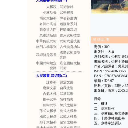
大展叢書-武術類(一)
太極跤
|
武術特輯
少林功夫
|
武學釋典
簡化太極拳
|
導引養生功
名師出高徒
|
迷蹤拳系列
截拳道入門
|
輕鬆學武術
老拳譜新編
|
實用武術技擊
詳 細 說 明
中華傳統武術
|
武術武道技術
格鬥八極系列
|
古代健身功法
定價：300
出版社：大展
國際武術競賽
武術健身叢書
|
系列名稱：少林功夫1
套路
書籍名稱：少林十路
中國武術規定
彩色圖解太極
|
作者／編譯者：吳景
套路
武術
ISBN：957-468-360-5
大展叢書-武術類(二)
EAN：9789574683604
細類：528.97
詠春拳
|
徐震文叢
開數／頁數：25開／35
唐豪文叢
|
自我改造
出版日／版本：2005.
合氣太極
|
武當武學
目錄
推手武學
|
散打功夫
一、概述
劍術武學
|
陳式太極拳
二、基本動作
孫式太極拳
|
吳式太極拳
三、少林鎮山拳套路
楊式太極拳
|
武式太極拳
四、十路少林鎮山拳
鄭子太極拳
|
趙堡太極拳
五、少林拳法要訣