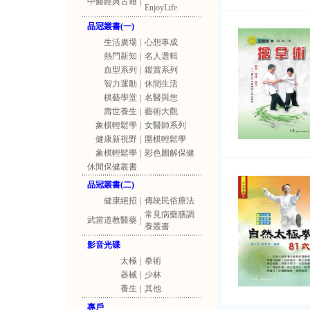
中醫經典古籍
|
EnjoyLife
品冠叢書(一)
生活廣場
|
心想事成
熱門新知
|
名人選輯
血型系列
|
鑑賞系列
智力運動
|
休閒生活
棋藝學堂
|
名醫與您
壽世養生
|
藝術大觀
象棋輕鬆學
|
女醫師系列
健康新視野
|
圍棋輕鬆學
象棋輕鬆學
|
彩色圖解保健
休閒保健叢書
品冠叢書(二)
健康絕招
|
傳統民俗療法
常見病藥膳調
武當道教醫藥
|
養叢書
影音光碟
太極
|
拳術
器械
|
少林
養生
|
其他
專戶