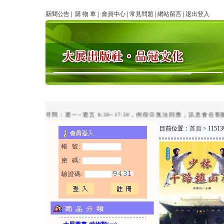
新聞公告
|
購 物 車
|
會員中心
|
常見問題
|
網站留言
|
退出登入
line客服時間：週一~週五 8:30~17:30，例假日無法回應，訊息會在客服
目前位置：
首頁
> 11
帳 號:
密 碼:
驗證碼: