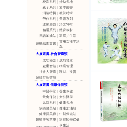
校園系列
|
婦幼天地
親子系列
|
文學叢書
消遣特輯
|
教養特輯
勞作系列
|
美術系列
運動遊戲
|
語文特輯
精選系列
|
體育教材
日語加油站
|
家庭／生活
實用女性學講
運動精進叢書
|
座
大展叢書-社會智囊類
成功秘笈
|
成功寶庫
處世智慧
|
物業管理
社會人智囊
|
理財、投資
超經營新智慧
大展叢書-健康保健類
中醫學堂
|
養生保健
飲食保健
|
女性醫學
元氣系列
|
健康天地
快樂健美站
|
健康加油站
健康與美容
|
中醫保健站
銀髮族智慧學
|
家庭醫學保健
享生活