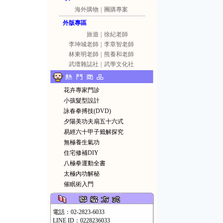
海外購物
|
團購專案
外版專區
旅遊
|
徐紀老師
李坤城老師
|
李章智老師
林東明老師
|
熊養和老師
武壇雜誌社
|
武學文化社
花卉專家門診
小孩髮型設計
詠春拳搏技(DVD)
夕陽美功夫扇五十六式
易經六十甲子籤解探究
無極養生氣功
住宅修補DIY
八極拳運動全書
太極內功解秘
催眠術入門
電話：02-2823-6033
LINE ID：0228236033