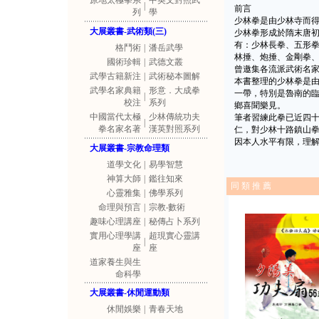
原地太極拳系
中英文對照武
|
前言
列
學
少林拳是由少林寺而
大展叢書-武術類(三)
少林拳形成於隋末唐
有：少林長拳、五形
格鬥術
|
潘岳武學
林捶、炮捶、金剛拳
國術珍輯
|
武德文叢
曾邀集各流派武術名
武學古籍新注
|
武術秘本圖解
本書整理的少林拳是
武學名家典籍
形意．大成拳
一帶，特別是魯南的
|
校注
系列
鄉喜聞樂見。
中國當代太極
少林傳統功夫
筆者習練此拳已近四
|
拳名家名著
漢英對照系列
仁，對少林十路鎮山
因本人水平有限，理
大展叢書-宗教命理類
道學文化
|
易學智慧
神算大師
|
鑑往知來
同 類 推 薦
心靈雅集
|
佛學系列
命理與預言
|
宗教‧數術
趣味心理講座
|
秘傳占卜系列
實用心理學講
超現實心靈講
|
座
座
道家養生與生
命科學
大展叢書-休閒運動類
休閒娛樂
|
青春天地