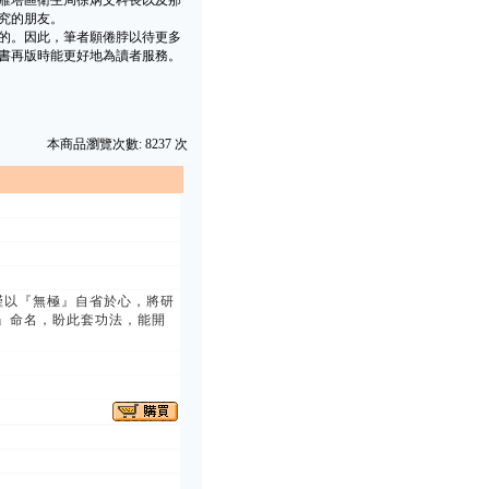
雁塔區衛生局徐炳文科長以及那
究的朋友。
的。因此，筆者願倦脖以待更多
書再版時能更好地為讀者服務。
本商品瀏覽次數: 8237 次
謹以『無極』自省於心，將研
』命名，盼此套功法，能開