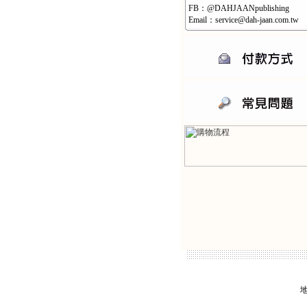
FB：@DAHJAANpublishing
Email：service@dah-jaan.com.tw
地