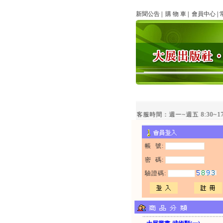
新聞公告
|
購 物 車
|
會員中心
|
line客服時間：週一~週五 8:30~17
帳 號:
密 碼:
驗證碼: