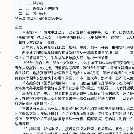
二十二、關節炎
二十三、近視及其他疾病
二十四、其他疾病
第三章 掌紋診病彩圖綜合分析
前言
筆者從1981年研究手診至今，已看過數不清的手掌。近年來，已先後出
《掌紋診病》VCD光碟、《望手診病圖解》、《中醫手診》（教材）。200
「趙理明掌紋診病」專欄。
講
近年來，多次被邀請到北京、廣州、重慶、鄭州、丹東、郴州等地培訓
西安新文明醫護專修學院權建新院長及一些讀者學員問我，說：「手掌
樣？」回答是肯定的，手掌紋診病無論人種、地域一律通用。
1996年4月的一天，我在4l次列車上，一次性看了18位準備來西安旅遊
青年人翻譯後，他（她）們個個點頭稱道。2001年5月20日，筆者在韓國
看手診病，也證實瞭望手診病通用之奧妙！今年8月初，筆者被邀請在北京
師範大學國際交流服務中心看了美國、日本、義大利、澳洲等一些不同人種
筆者編寫的《望手診病圖解》一書，出版後僅兩個月即再版，在此期間
灣等海內外掌紋醫學愛好者及學員的許多問詢電話。可以看出，人們對望手
筆者從上述「手診」類著作的回饋信息中，瞭解到讀者的需求，為了使
用，在遼寧科學技術出版社醫學圖書中心壽亞荷編輯的熱心支持下，以更通
紋診病實例分析圖譜》。
本書共分三章，第一章採用最簡明的方法介紹掌紋醫學基礎知識；第二
床的學習方法，按病種排列，介紹了傳真病例圖譜，使讀者從中找出能「授
規律；第三章介紹了掌紋診病彩圖綜合分析。提醒讀者注意的是，對書中介
臨床應用。
健
「知識雖淺，罄竭則深」。讀者只要深入探索，勤於總結，將會在手診