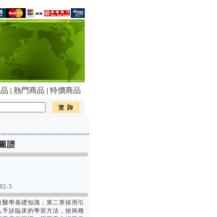
商品
|
熱門商品
|
特價商品
圖譜
02-5
紋醫學基礎知識；第二章採用引
入手診臨床的學習方法，按病種