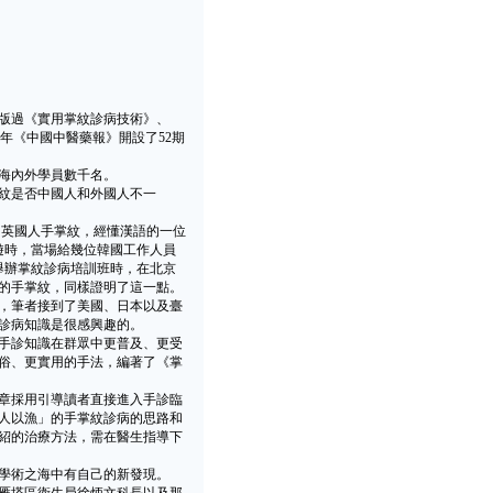
版過《實用掌紋診病技術》、
3年《中國中醫藥報》開設了52期
海內外學員數千名。
紋是否中國人和外國人不一
的英國人手掌紋，經懂漢語的一位
旅遊時，當場給幾位韓國工作人員
舉辦掌紋診病培訓班時，在北京
的手掌紋，同樣證明了這一點。
，筆者接到了美國、日本以及臺
診病知識是很感興趣的。
手診知識在群眾中更普及、更受
俗、更實用的手法，編著了《掌
章採用引導讀者直接進入手診臨
人以漁」的手掌紋診病的思路和
紹的治療方法，需在醫生指導下
學術之海中有自己的新發現。