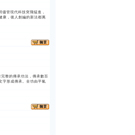
說明儘管現代科技突飛猛進，
健康，後人創編的新法都萬
套完整的傳承功法，傳承數百
文字形成傳承。全功由平氣