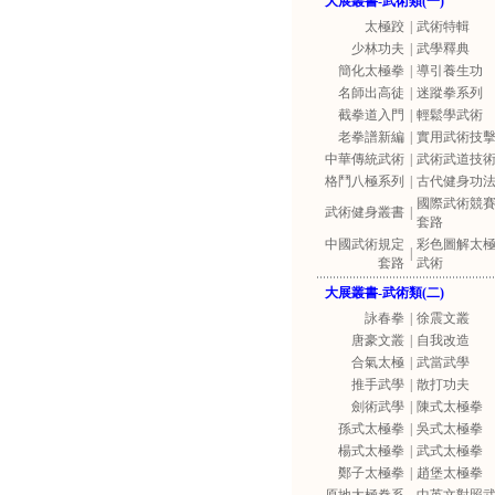
大展叢書-武術類(一)
太極跤
|
武術特輯
少林功夫
|
武學釋典
簡化太極拳
|
導引養生功
名師出高徒
|
迷蹤拳系列
截拳道入門
|
輕鬆學武術
老拳譜新編
|
實用武術技
中華傳統武術
|
武術武道技
格鬥八極系列
|
古代健身功
國際武術競
武術健身叢書
|
套路
中國武術規定
彩色圖解太
|
套路
武術
大展叢書-武術類(二)
詠春拳
|
徐震文叢
唐豪文叢
|
自我改造
合氣太極
|
武當武學
推手武學
|
散打功夫
劍術武學
|
陳式太極拳
孫式太極拳
|
吳式太極拳
楊式太極拳
|
武式太極拳
鄭子太極拳
|
趙堡太極拳