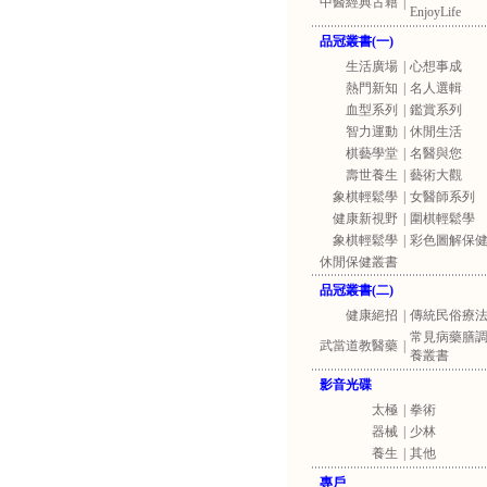
中醫經典古籍
|
EnjoyLife
品冠叢書(一)
生活廣場
|
心想事成
熱門新知
|
名人選輯
血型系列
|
鑑賞系列
智力運動
|
休閒生活
棋藝學堂
|
名醫與您
壽世養生
|
藝術大觀
象棋輕鬆學
|
女醫師系列
健康新視野
|
圍棋輕鬆學
象棋輕鬆學
|
彩色圖解保
休閒保健叢書
品冠叢書(二)
健康絕招
|
傳統民俗療
常見病藥膳
武當道教醫藥
|
養叢書
影音光碟
太極
|
拳術
器械
|
少林
養生
|
其他
專戶