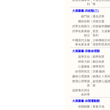
原地太極拳系
中英文對照
|
列
學
大展叢書-武術類(三)
格鬥術
|
潘岳武學
國術珍輯
|
武德文叢
武學古籍新注
|
武術秘本圖
武學名家典籍
形意．大成
|
校注
系列
中國當代太極
少林傳統功
|
拳名家名著
漢英對照系
大展叢書-宗教命理類
道學文化
|
易學智慧
神算大師
|
鑑往知來
心靈雅集
|
佛學系列
命理與預言
|
宗教‧數術
趣味心理講座
|
秘傳占卜系
實用心理學講
超現實心靈
|
座
座
道家養生與生
命科學
大展叢書-休閒運動類
休閒娛樂
|
青春天地