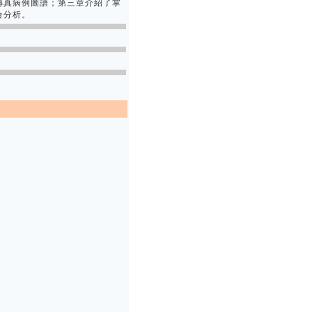
傳真病例圖譜；第三章介紹了掌
合分析。