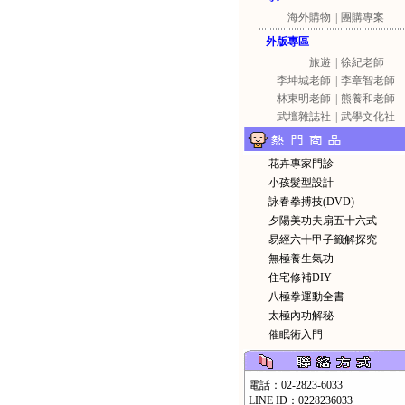
海外購物
|
團購專案
外版專區
旅遊
|
徐紀老師
李坤城老師
|
李章智老師
林東明老師
|
熊養和老師
武壇雜誌社
|
武學文化社
花卉專家門診
小孩髮型設計
詠春拳搏技(DVD)
夕陽美功夫扇五十六式
易經六十甲子籤解探究
無極養生氣功
住宅修補DIY
八極拳運動全書
太極內功解秘
催眠術入門
電話：02-2823-6033
LINE ID：0228236033