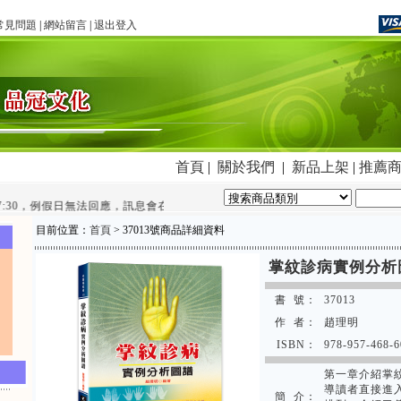
常見問題
|
網站留言
|
退出登入
首頁
|
關於我們
|
新品上架
|
推薦
:30，例假日無法回應，訊息會在客服時間盡快回覆您~~
目前位置：
首頁
> 37013號商品詳細資料
掌紋診病實例分析
書 號：
37013
作 者：
趙理明
ISBN：
978-957-468-6
第一章介紹掌
導讀者直接進
簡 介：