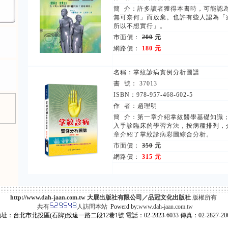
簡 介：許多讀者獲得本書時，可能認
無可奈何」而放棄。也許有些人認為「
所以不想實行」。
市面價：
200
元
網路價：
180 元
名稱：
掌紋診病實例分析圖譜
書 號： 37013
ISBN：978-957-468-602-5
作 者：趙理明
簡 介：第一章介紹掌紋醫學基礎知識
入手診臨床的學習方法，按病種排列，
章介紹了掌紋診病彩圖綜合分析。
市面價：
350
元
網路價：
315 元
http://www.dah-jaan.com.tw 大展出版社有限公司／品冠文化出版社
版權所有
共有
人訪問本站
Powerd by:
www.dah-jaan.com.tw
址：台北市北投區(石牌)致遠一路二段12巷1號 電話：02-2823-6033 傳真：02-2827-20