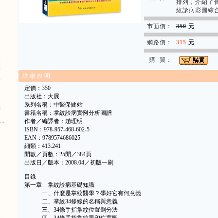
排列，介紹了
紋診病彩圖綜
市面價：
350
元
網路價：
315
元
購 買：
擊
術
詳 細 說 明
法
定價：350
賽
出版社：大展
系列名稱：中醫保健站
極
書籍名稱：掌紋診病實例分析圖譜
作者／編譯者：趙理明
ISBN：978-957-468-602-5
EAN：9789574686025
細類：413.241
開數／頁數：25開／384頁
出版日／版本：2008.04／初版一刷
目錄
第一章 掌紋診病基礎知識
一、什麼是掌紋醫學？學好它有何意義
二、掌紋34條線的名稱與意義
三、34條手指掌紋位置劃分法