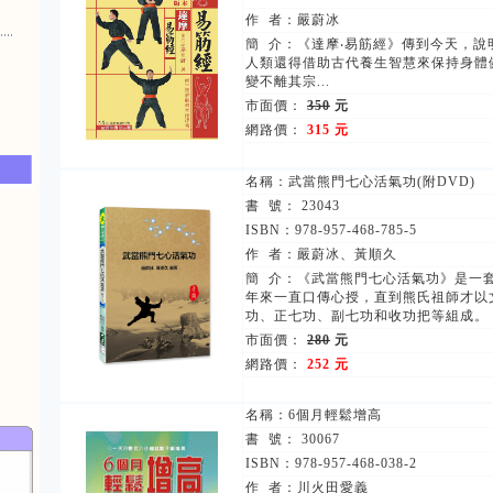
作 者：嚴蔚冰
簡 介：《達摩‧易筋經》傳到今天，
人類還得借助古代養生智慧來保持身體
變不離其宗...
市面價：
350
元
網路價：
315 元
名稱：
武當熊門七心活氣功(附DVD)
書 號： 23043
ISBN：978-957-468-785-5
作 者：嚴蔚冰、黃順久
簡 介：《武當熊門七心活氣功》是一
年來一直口傳心授，直到熊氏祖師才以
功、正七功、副七功和收功把等組成。
市面價：
280
元
網路價：
252 元
名稱：
6個月輕鬆增高
書 號： 30067
ISBN：978-957-468-038-2
作 者：川火田愛義