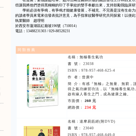
在這裏，要感謝趙培軍、趙沛浩兩位醫師所做的圖譜整理工作和西安市
些讓我將他們塗得黑糊糊的印了手掌紋的雙手奉獻出來，支持鼓勵我臨床研
學術必須有爭鳴，有爭鳴才能健康發展，不補充、不完善是沒有生命力
的讀者學員來電來信發表批評意見，為手指掌紋醫學研究共同探索！以便此
執業醫師 趙理明
於西安市蓮湖區紅廟坡196號（710014）
電話：13488231303 / 029-88528231
同 類 推 薦
名稱：
無極養生氣功
書 號： 23038
健
ISBN：978-957-468-625-4
作 者：曾廣中
簡 介：有感『無極』之無量、無窮，
法
得之氣功練習功法，以『無極養生氣功
調
啟有緣人養生之門，成為健康之鑰。
市面價：
260
元
網路價：
234 元
名稱：
達摩易筋經(附DVD)
書 號： 23040
ISBN：978-957-468-649-0