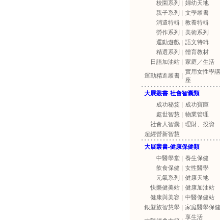
校園系列
|
婦幼天地
親子系列
|
文學叢書
消遣特輯
|
教養特輯
勞作系列
|
美術系列
運動遊戲
|
語文特輯
精選系列
|
體育教材
日語加油站
|
家庭／生活
實用女性學
運動精進叢書
|
座
大展叢書-社會智囊類
成功秘笈
|
成功寶庫
處世智慧
|
物業管理
社會人智囊
|
理財、投資
超經營新智慧
大展叢書-健康保健類
中醫學堂
|
養生保健
飲食保健
|
女性醫學
元氣系列
|
健康天地
快樂健美站
|
健康加油站
健康與美容
|
中醫保健站
銀髮族智慧學
|
家庭醫學保
享生活