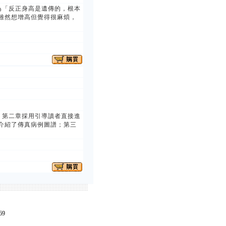
為「反正身高是遺傳的，根本
雖然想增高但覺得很麻煩，
；第二章採用引導讀者直接進
介紹了傳真病例圖譜；第三
69