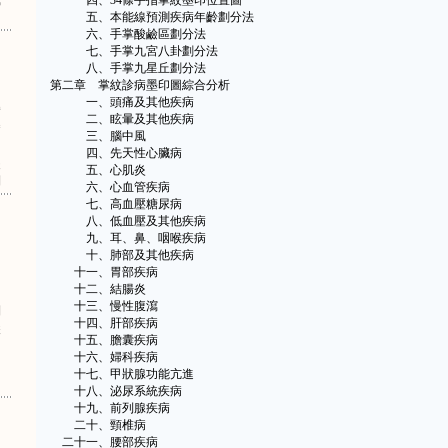
武
四、34條手指掌紋墨印位置圖
五、本能線預測疾病年齡劃分法
六、手掌酸鹼區劃分法
七、手掌九宮八卦劃分法
八、手掌九星丘劃分法
第二章 掌紋診病墨印圖綜合分析
一、頭痛及其他疾病
解
二、眩暈及其他疾病
拳
三、腦中風
四、先天性心臟病
夫
五、心肌炎
列
六、心血管疾病
七、高血壓糖尿病
八、低血壓及其他疾病
九、耳、鼻、咽喉疾病
十、肺部及其他疾病
十一、胃部疾病
十二、結腸炎
十三、慢性腹瀉
列
十四、肝部疾病
講
十五、膽囊疾病
十六、婦科疾病
十七、甲狀腺功能亢進
十八、泌尿系統疾病
十九、前列腺疾病
二十、頸椎病
二十一、腰部疾病